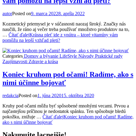
vám pomôžu na lepší vzhľad pleti?
autor
Posted on
9. marca 2022
8. apríla 2022
Kozmetický priemysel je v súčasnosti naozaj široký. Značky nás
naučili, že ráno aj večer treba používať množstvo produktov na to,
…
Čítať ďalej
Krásna pleť ide z vnútra – ktoré vitamíny vám
pomôžu na lepší vzhľad pleti?
Categories
Domov a bývanie
LifeStyle
Návody
Praktické rady
Zaujímavosti
Zdravie a krása
Koniec kruhom pod očami! Radíme, ako s
nimi účinne bojovať
redakcia
Posted on
1. júna 2020
15. októbra 2020
Kruhy pod očami môžu byť spôsobené mnohými vecami. Prvou a
najčastejšou príčinou je nedostatok spánku. Ten spôsobuje bledú
pokožku, znižuje …
Čítať ďalej
Koniec kruhom pod očami! Radíme,
ako s nimi účinne bojovať
Nakupujte lacnejšie!