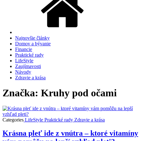
Najnovšie články
Domov a bývanie
Financie
Praktické rady
LifeStyle
Zaujímavosti
Návody
Zdravie a krása
Značka: Kruhy pod očami
Categories
LifeStyle
Praktické rady
Zdravie a krása
Krásna pleť ide z vnútra – ktoré vitamíny