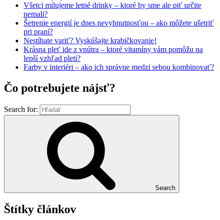
Všetci milujeme letné drinky – ktoré by sme ale piť určite
nemali?
Šetrenie energií je dnes nevyhnutnosťou – ako môžete ušetriť
pri praní?
Nestíhate variť? Vyskúšajte krabičkovanie!
Krásna pleť ide z vnútra – ktoré vitamíny vám pomôžu na
lepší vzhľad pleti?
Farby v interiéri – ako ich správne medzi sebou kombinovať?
Čo potrebujete nájsť?
Search for:
Search
Štítky článkov