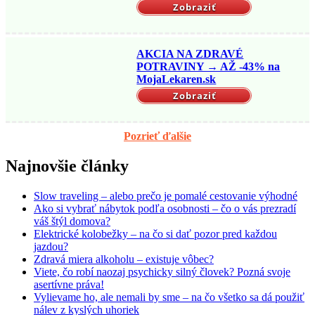
Zobraziť
AKCIA NA ZDRAVÉ
POTRAVINY → AŽ -43% na
MojaLekaren.sk
Zobraziť
Pozrieť ďalšie
Najnovšie články
Slow traveling – alebo prečo je pomalé cestovanie výhodné
Ako si vybrať nábytok podľa osobnosti – čo o vás prezradí
váš štýl domova?
Elektrické kolobežky – na čo si dať pozor pred každou
jazdou?
Zdravá miera alkoholu – existuje vôbec?
Viete, čo robí naozaj psychicky silný človek? Pozná svoje
asertívne práva!
Vylievame ho, ale nemali by sme – na čo všetko sa dá použiť
nálev z kyslých uhoriek