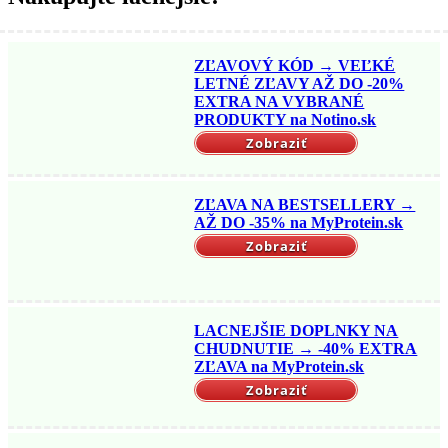
ZĽAVOVÝ KÓD → VEĽKÉ
LETNÉ ZĽAVY AŽ DO -20%
EXTRA NA VYBRANÉ
PRODUKTY na Notino.sk
Zobraziť
ZĽAVA NA BESTSELLERY →
AŽ DO -35% na MyProtein.sk
Zobraziť
LACNEJŠIE DOPLNKY NA
CHUDNUTIE → -40% EXTRA
ZĽAVA na MyProtein.sk
Zobraziť