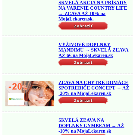
SKVELÁ AKCIA NA PRÍSADY
NA VARENIE COUNTRY LIFE
→ ZĽAVA AŽ 10% na
MojaLekaren.sk.
Zobraziť
VÝŽIVOVÉ DOPLNKY
MANDIMU → SKVELÁ ZĽAVA
AŽ 6€ na MojaLekaren.sk
Zobraziť
ZĽAVA NA CHYTRÉ DOMÁCE
SPOTREBIČE CONCEPT → AŽ
-20% na MojaLekaren.sk
Zobraziť
SKVELÁ ZĽAVA NA
DOPLNKY GYMBEAM → AŽ
-10% na MojaLekaren.sk