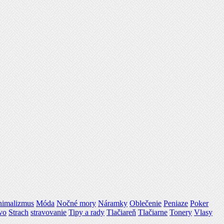
nimalizmus
Móda
Nočné mory
Náramky
Oblečenie
Peniaze
Poker
vo
Strach
stravovanie
Tipy a rady
Tlačiareň
Tlačiarne
Tonery
Vlasy