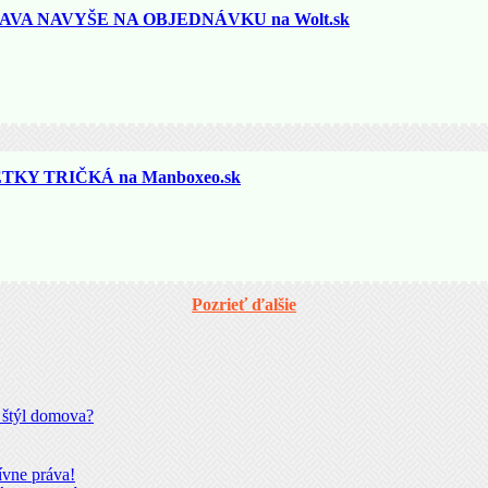
AVA NAVYŠE NA OBJEDNÁVKU na Wolt.sk
KY TRIČKÁ na Manboxeo.sk
Pozrieť ďalšie
š štýl domova?
ívne práva!