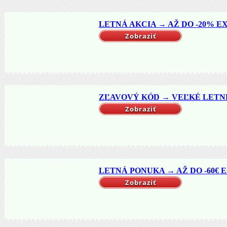
LETNÁ AKCIA → AŽ DO -20% EX
Zobraziť
ZĽAVOVÝ KÓD → VEĽKÉ LETNÉ 
Zobraziť
LETNÁ PONUKA → AŽ DO -60€ EX
Zobraziť