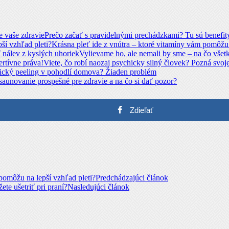
Prečo začať s pravidelnými prechádzkami? Tu sú benefity
Krásna pleť ide z vnútra – ktoré vitamíny vám pomôžu 
Vylievame ho, ale nemali by sme – na čo všetk
Viete, čo robí naozaj psychicky silný človek? Pozná svoje
cký peeling v pohodlí domova? Žiaden problém
 saunovanie prospešné pre zdravie a na čo si dať pozor?
Zdieľať
pomôžu na lepší vzhľad pleti?
Predchádzajúci článok
te ušetriť pri praní?
Nasledujúci článok