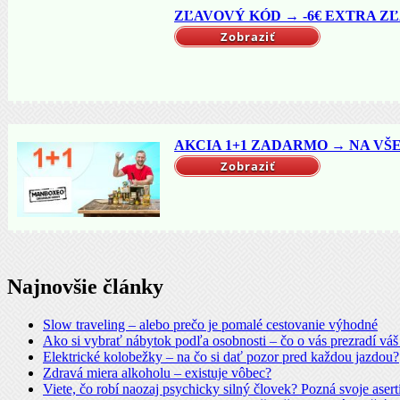
ZĽAVOVÝ KÓD → -6€ EXTRA ZĽ
Zobraziť
AKCIA 1+1 ZADARMO → NA VŠET
Zobraziť
Najnovšie články
Slow traveling – alebo prečo je pomalé cestovanie výhodné
Ako si vybrať nábytok podľa osobnosti – čo o vás prezradí vá
Elektrické kolobežky – na čo si dať pozor pred každou jazdou?
Zdravá miera alkoholu – existuje vôbec?
Viete, čo robí naozaj psychicky silný človek? Pozná svoje asert