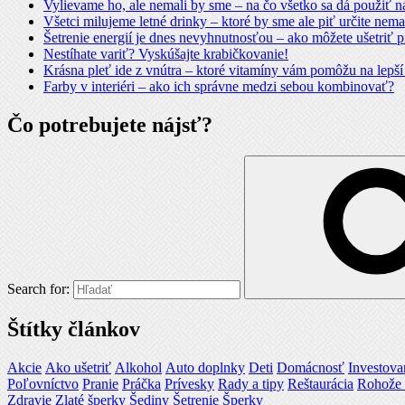
Vylievame ho, ale nemali by sme – na čo všetko sa dá použiť n
Všetci milujeme letné drinky – ktoré by sme ale piť určite nema
Šetrenie energií je dnes nevyhnutnosťou – ako môžete ušetriť p
Nestíhate variť? Vyskúšajte krabičkovanie!
Krásna pleť ide z vnútra – ktoré vitamíny vám pomôžu na lepší
Farby v interiéri – ako ich správne medzi sebou kombinovať?
Čo potrebujete nájsť?
Search for:
Štítky článkov
Akcie
Ako ušetriť
Alkohol
Auto doplnky
Deti
Domácnosť
Investova
Poľovníctvo
Pranie
Práčka
Prívesky
Rady a tipy
Reštaurácia
Rohože 
Zdravie
Zlaté šperky
Šediny
Šetrenie
Šperky