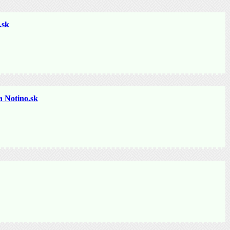
sk
otino.sk