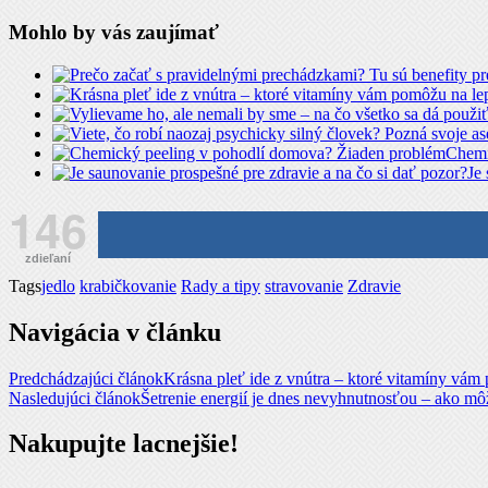
Mohlo by vás zaujímať
Chemi
Je
146
zdieľaní
Tags
jedlo
krabičkovanie
Rady a tipy
stravovanie
Zdravie
Navigácia v článku
Predchádzajúci článok
Krásna pleť ide z vnútra – ktoré vitamíny vám 
Nasledujúci článok
Šetrenie energií je dnes nevyhnutnosťou – ako môže
Nakupujte lacnejšie!