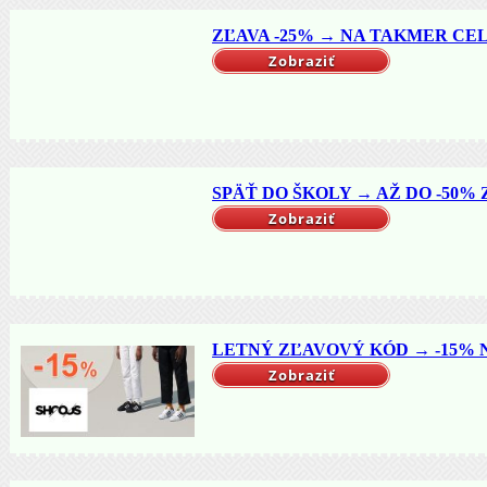
ZĽAVA -25% → NA TAKMER CELÝ
Zobraziť
SPÄŤ DO ŠKOLY → AŽ DO -50% Z
Zobraziť
LETNÝ ZĽAVOVÝ KÓD → -15% NA
Zobraziť