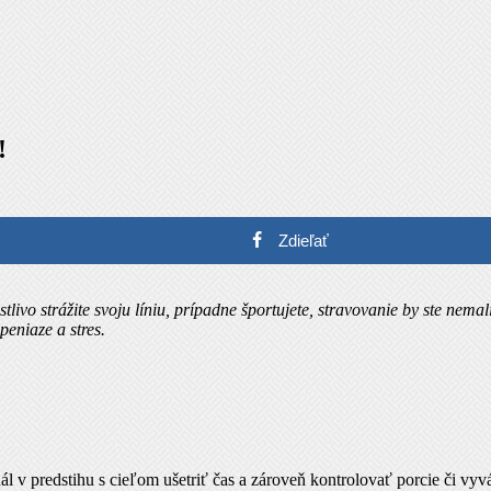
!
Zdieľať
stlivo strážite svoju líniu, prípadne športujete, stravovanie by ste nem
peniaze a stres.
dál v predstihu s cieľom ušetriť čas a zároveň kontrolovať porcie či v