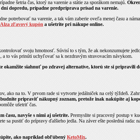
rípadne šetria čas, ktorý na varenie a státie za sporákom nemajú.
Okrem
o dní dopredu, prípadne predpríprava prísad na varenie.
edne potrebovať na varenie, a tak vám zaberie oveľa menej času a námahy
Alza zľavový kupón
a ušetrite pri nákupe online.
ontrolovať svoju hmotnosť. Súvisí to s tým, že ak nekonzumujete jedl
ch, a to vás prinúti uchyľovať sa k nezdravým stravovacím návykom.
 okamžite siahnuť po zdravej alternatíve, ktorú ste si pripravili 
, ako na to. V prvom rade si vytvorte jedálniček na celý týždeň. Zahrňt
zabudnite pripraviť nákupný zoznam, pretože inak nakúpite aj kop
omôže ušetriť čas.
 času, navyše s nimi aj ušetríte.
Premyslite si pracovný postup v kuc
e sa pustiť do prípravy ďalšieho jedla. Na záver ešte posledná rada: na
 kúpite, ako napríklad obľúbený
KetoMix
.