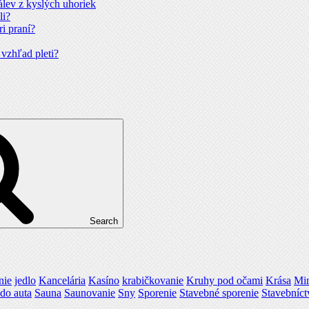
álev z kyslých uhoriek
li?
ri praní?
 vzhľad pleti?
Search
nie
jedlo
Kancelária
Kasíno
krabičkovanie
Kruhy pod očami
Krása
Mi
do auta
Sauna
Saunovanie
Sny
Sporenie
Stavebné sporenie
Stavebníct