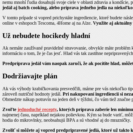
nemu mnohí ľudia dosahujú svoje ciele v oblasti zdravia a kondície, p
jedál aj batch cooking, alebo príprava jedného jedla na niekoľk
V tomto prípade si vopred prichystáte ingrediencie, ktoré budete násl
online v eshopoch Tescoma, 4Home aj na Alze.
Využite aj aktuálny
Už nebudete hocikedy hladní
Ak nemáte zaužívané pravidelné stravovanie, obvykle máte problém k
informáciu o tom, že je čas jesť. Hlad vás tak zastihne nepripravený
Predpríprava jedál vám naopak zaručí, že ak pocítite hlad, môžete
Dodržiavajte plán
Ak vás výhody krabičkovania presvedčili, máme pre vás niekoľko tipov
zároveň nutričné hodnoty jedál.
Pri nakupovaní ingrediencií si ne
Obmedzte nákup potravín na jeden deň v týždni, čo vám tiež značne p
Zvoľte
jednoduché recepty
, ktorých príprava zaberie len minimum
najmenej času, napríklad nejakou polievkou. Kým sa bude variť, môžet
hodia do mikrovlnky, neobsahujú BPA a sú vhodné aj do mrazničky.
Zvoliť si môžete aj vopred predpripravené jedlá, ktoré už takto