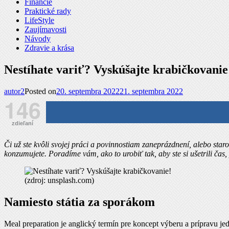
Financie
Praktické rady
LifeStyle
Zaujímavosti
Návody
Zdravie a krása
Nestíhate variť? Vyskúšajte krabičkovanie
autor2
Posted on
20. septembra 2022
21. septembra 2022
146
zdieľaní
Či už ste kvôli svojej práci a povinnostiam zaneprázdnení, alebo staro
konzumujete. Poradíme vám, ako to urobiť tak, aby ste si ušetrili čas, 
(zdroj: unsplash.com)
Namiesto státia za sporákom
Meal preparation je anglický termín pre koncept výberu a prípravu je