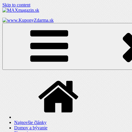
Skip to content
MAXmagazin.sk
Maximum LifeStyle tém a článkov
Najnovšie články
Domov a bývanie