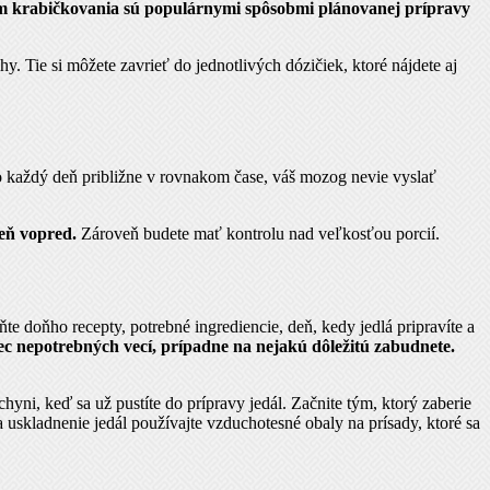
 krabičkovania sú populárnymi spôsobmi plánovanej prípravy
. Tie si môžete zavrieť do jednotlivých dózičiek, ktoré nájdete aj
o každý deň približne v rovnakom čase, váš mozog nevie vyslať
deň vopred.
Zároveň budete mať kontrolu nad veľkosťou porcií.
e doňho recepty, potrebné ingrediencie, deň, kedy jedlá pripravíte a
ec nepotrebných vecí, prípadne na nejakú dôležitú zabudnete.
hyni, keď sa už pustíte do prípravy jedál. Začnite tým, ktorý zaberie
 uskladnenie jedál používajte vzduchotesné obaly na prísady, ktoré sa