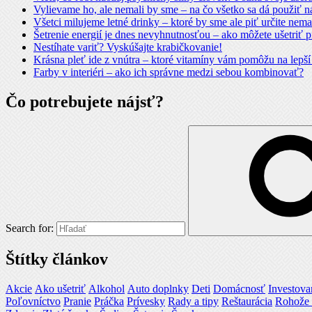
Vylievame ho, ale nemali by sme – na čo všetko sa dá použiť n
Všetci milujeme letné drinky – ktoré by sme ale piť určite nema
Šetrenie energií je dnes nevyhnutnosťou – ako môžete ušetriť p
Nestíhate variť? Vyskúšajte krabičkovanie!
Krásna pleť ide z vnútra – ktoré vitamíny vám pomôžu na lepší
Farby v interiéri – ako ich správne medzi sebou kombinovať?
Čo potrebujete nájsť?
Search for:
Štítky článkov
Akcie
Ako ušetriť
Alkohol
Auto doplnky
Deti
Domácnosť
Investova
Poľovníctvo
Pranie
Práčka
Prívesky
Rady a tipy
Reštaurácia
Rohože 