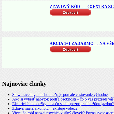
ZĽAVOVÝ KÓD → -6€ EXTRA ZĽ
Zobraziť
AKCIA 1+1 ZADARMO → NA VŠET
Zobraziť
Najnovšie články
Slow traveling – alebo prečo je pomalé cestovanie výhodné
Ako si vybrať nábytok podľa osobnosti – čo o vás prezradí vá
Elektrické kolobežky – na čo si dať pozor pred každou jazdou?
Zdravá miera alkoholu – existuje vôbec?
Viete, čo robí naozaj psychicky silný človek? Pozná svoje asert