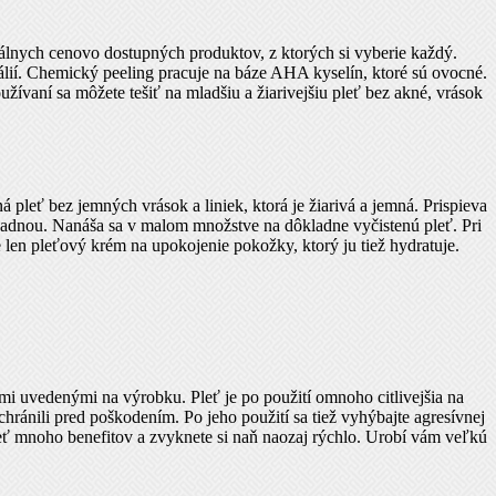
álnych cenovo dostupných produktov, z ktorých si vyberie každý.
lií. Chemický peeling pracuje na báze AHA kyselín, ktoré sú ovocné.
užívaní sa môžete tešiť na mladšiu a žiarivejšiu pleť bez akné, vrások
leť bez jemných vrások a liniek, ktorá je žiarivá a jemná. Prispieva
adnou. Nanáša sa v malom množstve na dôkladne vyčistenú pleť. Pri
len pleťový krém na upokojenie pokožky, ktorý ju tiež hydratuje.
nmi uvedenými na výrobku. Pleť je po použití omnoho citlivejšia na
ránili pred poškodením. Po jeho použití sa tiež vyhýbajte agresívnej
leť mnoho benefitov a zvyknete si naň naozaj rýchlo. Urobí vám veľkú