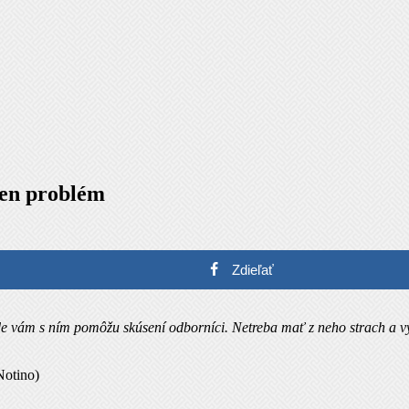
den problém
Zdieľať
de vám s ním pomôžu skúsení odborníci. Netreba mať z neho strach a v
Notino)