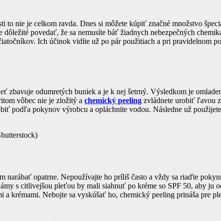
ti to nie je celkom ravda. Dnes si môžete kúpiť značné množstvo špeci
 dôležité povedať, že sa nemusíte báť žiadnych nebezpečných chemiká
iatočníkov. Ich účinok vidíte už po pár použitiach a pri pravidelnom po
 zbavuje odumretých buniek a je k nej šetrný. Výsledkom je omladená p
ritom vôbec nie je zložitý a
chemický peeling
zvládnete urobiť ľavou z
biť podľa pokynov výrobcu a opláchnite vodou. Následne už použijete 
hutterstock)
ím narábať opatrne. Nepoužívajte ho príliš často a vždy sa riaďte poky
y s citlivejšou pleťou by mali siahnuť po kréme so SPF 50, aby ju och
rami a krémami. Nebojte sa vyskúšať ho, chemický peeling prináša pre p