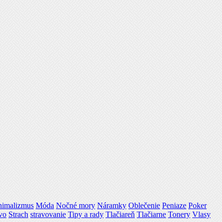
nimalizmus
Móda
Nočné mory
Náramky
Oblečenie
Peniaze
Poker
vo
Strach
stravovanie
Tipy a rady
Tlačiareň
Tlačiarne
Tonery
Vlasy