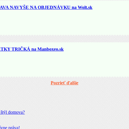
AVA NAVYŠE NA OBJEDNÁVKU na Wolt.sk
KY TRIČKÁ na Manboxeo.sk
Pozrieť ďalšie
š štýl domova?
ívne práva!