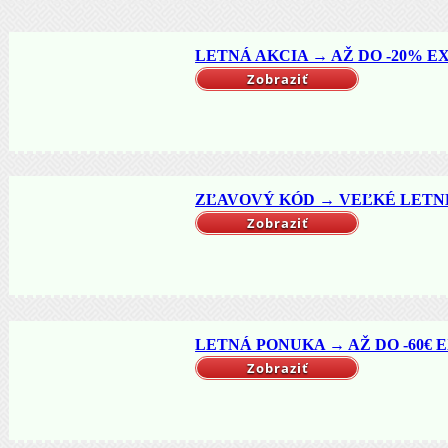
LETNÁ AKCIA → AŽ DO -20% EX
Zobraziť
ZĽAVOVÝ KÓD → VEĽKÉ LETNÉ 
Zobraziť
LETNÁ PONUKA → AŽ DO -60€ EX
Zobraziť