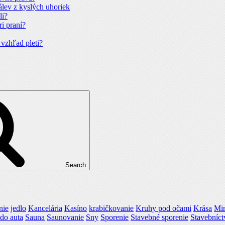
álev z kyslých uhoriek
li?
ri praní?
 vzhľad pleti?
Search
nie
jedlo
Kancelária
Kasíno
krabičkovanie
Kruhy pod očami
Krása
Mi
do auta
Sauna
Saunovanie
Sny
Sporenie
Stavebné sporenie
Stavebníct