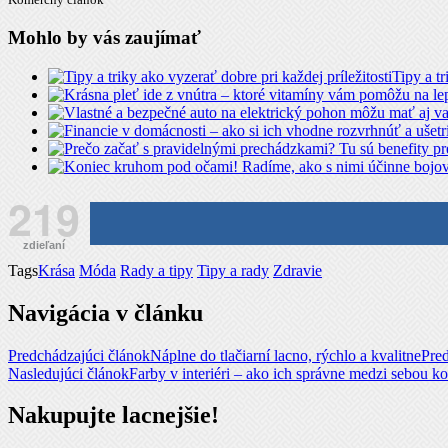
Mohlo by vás zaujímať
Tipy a tr
219
zdieľaní
Tags
Krása
Móda
Rady a tipy
Tipy a rady
Zdravie
Navigácia v článku
Predchádzajúci článok
Náplne do tlačiarní lacno, rýchlo a kvalitne
Pre
Nasledujúci článok
Farby v interiéri – ako ich správne medzi sebou 
Nakupujte lacnejšie!