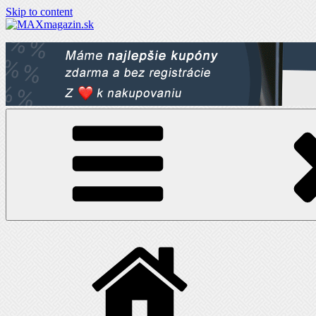
Skip to content
MAXmagazin.sk
Maximum LifeStyle tém a článkov