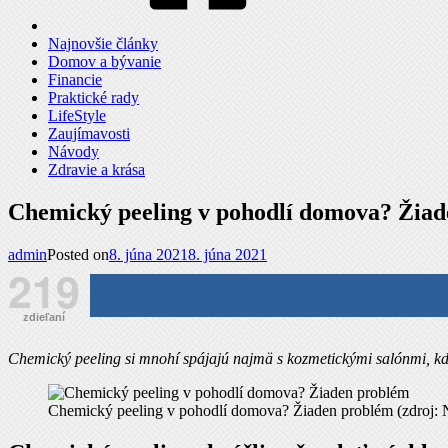
Najnovšie články
Domov a bývanie
Financie
Praktické rady
LifeStyle
Zaujímavosti
Návody
Zdravie a krása
Chemický peeling v pohodlí domova? Žia
admin
Posted on
8. júna 2021
8. júna 2021
219
zdieľaní
Chemický peeling si mnohí spájajú najmä s kozmetickými salónmi, k
Chemický peeling v pohodlí domova? Žiaden problém (zdroj: 