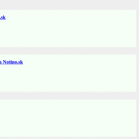
sk
otino.sk