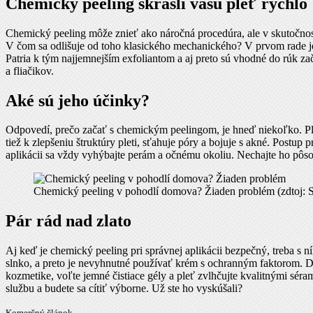
Chemický peeling skrášli vašu pleť rýchlo
Chemický peeling môže znieť ako náročná procedúra, ale v skutočnos
V čom sa odlišuje od toho klasického mechanického? V prvom rade je
Patria k tým najjemnejším exfoliantom a aj preto sú vhodné do rúk zač
a fliačikov.
Aké sú jeho účinky?
Odpovedí, prečo začať s chemickým peelingom, je hneď niekoľko. Pleť
tiež k zlepšeniu štruktúry pleti, sťahuje póry a bojuje s akné. Postup p
aplikácii sa vždy vyhýbajte perám a očnému okoliu. Nechajte ho pôso
Chemický peeling v pohodlí domova? Žiaden problém (zdtoj: S
Pár rád nad zlato
Aj keď je chemický peeling pri správnej aplikácii bezpečný, treba s n
slnko, a preto je nevyhnutné používať krém s ochranným faktorom. Dám
kozmetike, voľte jemné čistiace gély a pleť zvlhčujte kvalitnými sé
službu a budete sa cítiť výborne. Už ste ho vyskúšali?
Komerčný článok