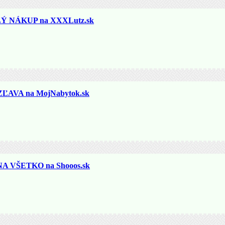
 NÁKUP na XXXLutz.sk
ĽAVA na MojNabytok.sk
 VŠETKO na Shooos.sk