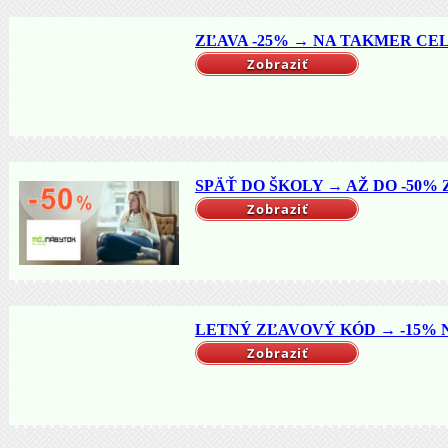
ZĽAVA -25% → NA TAKMER CELÝ
Zobraziť
SPÄŤ DO ŠKOLY → AŽ DO -50% Z
Zobraziť
LETNÝ ZĽAVOVÝ KÓD → -15% NA
Zobraziť