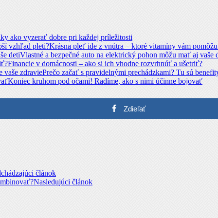
iky ako vyzerať dobre pri každej príležitosti
Krásna pleť ide z vnútra – ktoré vitamíny vám pomôžu 
Vlastné a bezpečné auto na elektrický pohon môžu mať aj vaše d
Financie v domácnosti – ako si ich vhodne rozvrhnúť a ušetriť?
Prečo začať s pravidelnými prechádzkami? Tu sú benefity
Koniec kruhom pod očami! Radíme, ako s nimi účinne bojovať
Zdieľať
dchádzajúci článok
kombinovať?
Nasledujúci článok