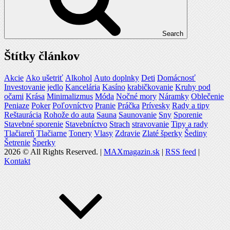
Search
Štítky článkov
Akcie
Ako ušetriť
Alkohol
Auto doplnky
Deti
Domácnosť
Investovanie
jedlo
Kancelária
Kasíno
krabičkovanie
Kruhy pod
očami
Krása
Minimalizmus
Móda
Nočné mory
Náramky
Oblečenie
Peniaze
Poker
Poľovníctvo
Pranie
Práčka
Prívesky
Rady a tipy
Reštaurácia
Rohože do auta
Sauna
Saunovanie
Sny
Sporenie
Stavebné sporenie
Stavebníctvo
Strach
stravovanie
Tipy a rady
Tlačiareň
Tlačiarne
Tonery
Vlasy
Zdravie
Zlaté šperky
Šediny
Šetrenie
Šperky
2026 © All Rights Reserved. |
MAXmagazin.sk
|
RSS feed
|
Kontakt