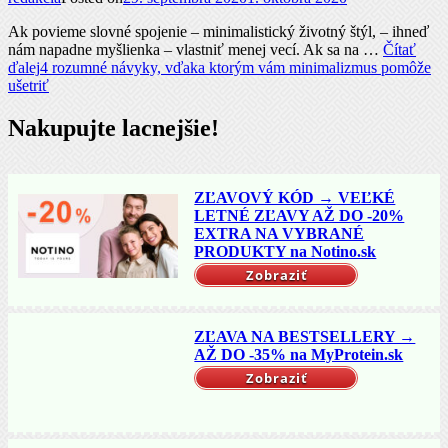
Ak povieme slovné spojenie – minimalistický životný štýl, – ihneď
nám napadne myšlienka – vlastniť menej vecí. Ak sa na …
Čítať
ďalej
4 rozumné návyky, vďaka ktorým vám minimalizmus pomôže
ušetriť
Nakupujte lacnejšie!
ZĽAVOVÝ KÓD → VEĽKÉ
LETNÉ ZĽAVY AŽ DO -20%
EXTRA NA VYBRANÉ
PRODUKTY na Notino.sk
Zobraziť
ZĽAVA NA BESTSELLERY →
AŽ DO -35% na MyProtein.sk
Zobraziť