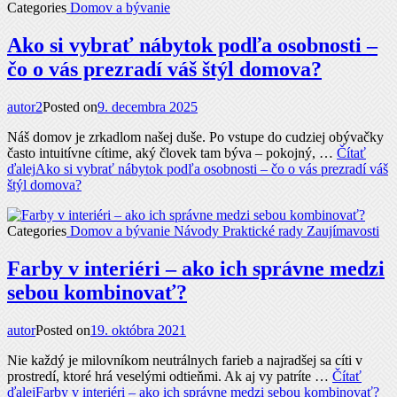
Categories
Domov a bývanie
Ako si vybrať nábytok podľa osobnosti –
čo o vás prezradí váš štýl domova?
autor2
Posted on
9. decembra 2025
Náš domov je zrkadlom našej duše. Po vstupe do cudziej obývačky
často intuitívne cítime, aký človek tam býva – pokojný, …
Čítať
ďalej
Ako si vybrať nábytok podľa osobnosti – čo o vás prezradí váš
štýl domova?
Categories
Domov a bývanie
Návody
Praktické rady
Zaujímavosti
Farby v interiéri – ako ich správne medzi
sebou kombinovať?
autor
Posted on
19. októbra 2021
Nie každý je milovníkom neutrálnych farieb a najradšej sa cíti v
prostredí, ktoré hrá veselými odtieňmi. Ak aj vy patríte …
Čítať
ďalej
Farby v interiéri – ako ich správne medzi sebou kombinovať?