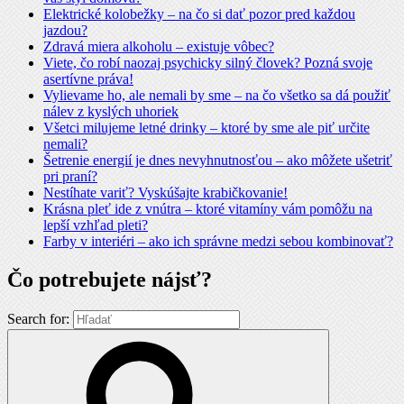
Elektrické kolobežky – na čo si dať pozor pred každou
jazdou?
Zdravá miera alkoholu – existuje vôbec?
Viete, čo robí naozaj psychicky silný človek? Pozná svoje
asertívne práva!
Vylievame ho, ale nemali by sme – na čo všetko sa dá použiť
nálev z kyslých uhoriek
Všetci milujeme letné drinky – ktoré by sme ale piť určite
nemali?
Šetrenie energií je dnes nevyhnutnosťou – ako môžete ušetriť
pri praní?
Nestíhate variť? Vyskúšajte krabičkovanie!
Krásna pleť ide z vnútra – ktoré vitamíny vám pomôžu na
lepší vzhľad pleti?
Farby v interiéri – ako ich správne medzi sebou kombinovať?
Čo potrebujete nájsť?
Search for: