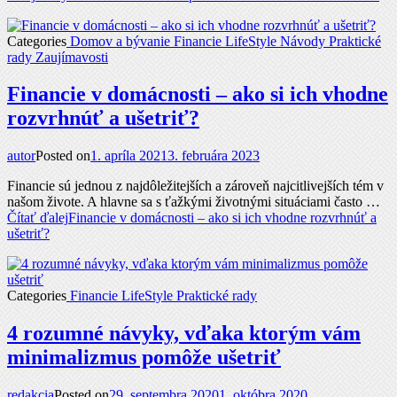
Categories
Domov a bývanie
Financie
LifeStyle
Návody
Praktické
rady
Zaujímavosti
Financie v domácnosti – ako si ich vhodne
rozvrhnúť a ušetriť?
autor
Posted on
1. apríla 2021
3. februára 2023
Financie sú jednou z najdôležitejších a zároveň najcitlivejších tém v
našom živote. A hlavne sa s ťažkými životnými situáciami často …
Čítať ďalej
Financie v domácnosti – ako si ich vhodne rozvrhnúť a
ušetriť?
Categories
Financie
LifeStyle
Praktické rady
4 rozumné návyky, vďaka ktorým vám
minimalizmus pomôže ušetriť
redakcia
Posted on
29. septembra 2020
1. októbra 2020