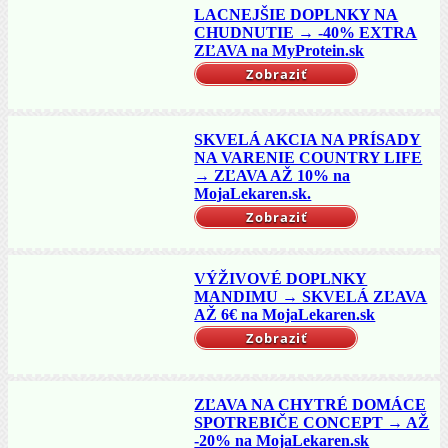
LACNEJŠIE DOPLNKY NA
CHUDNUTIE → -40% EXTRA
ZĽAVA na MyProtein.sk
Zobraziť
SKVELÁ AKCIA NA PRÍSADY
NA VARENIE COUNTRY LIFE
→ ZĽAVA AŽ 10% na
MojaLekaren.sk.
Zobraziť
VÝŽIVOVÉ DOPLNKY
MANDIMU → SKVELÁ ZĽAVA
AŽ 6€ na MojaLekaren.sk
Zobraziť
ZĽAVA NA CHYTRÉ DOMÁCE
SPOTREBIČE CONCEPT → AŽ
-20% na MojaLekaren.sk