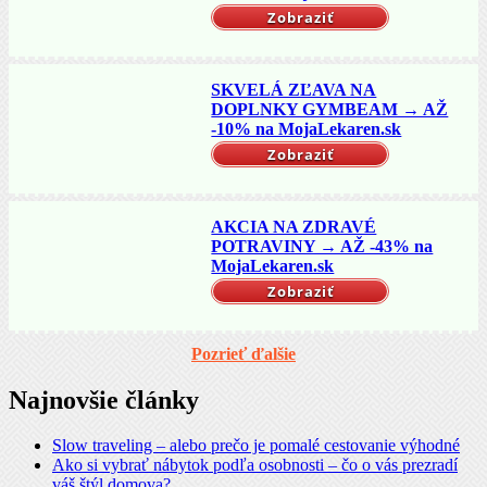
Zobraziť
SKVELÁ ZĽAVA NA
DOPLNKY GYMBEAM → AŽ
-10% na MojaLekaren.sk
Zobraziť
AKCIA NA ZDRAVÉ
POTRAVINY → AŽ -43% na
MojaLekaren.sk
Zobraziť
Pozrieť ďalšie
Najnovšie články
Slow traveling – alebo prečo je pomalé cestovanie výhodné
Ako si vybrať nábytok podľa osobnosti – čo o vás prezradí
váš štýl domova?