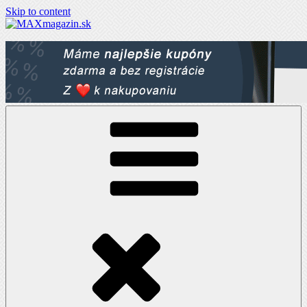
Skip to content
MAXmagazin.sk
Maximum LifeStyle tém a článkov