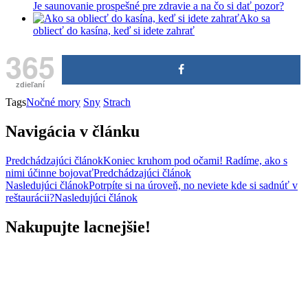
Je saunovanie prospešné pre zdravie a na čo si dať pozor?
Ako sa
obliecť do kasína, keď si idete zahrať
365
zdieľaní
Tags
Nočné mory
Sny
Strach
Navigácia v článku
Predchádzajúci článok
Koniec kruhom pod očami! Radíme, ako s
nimi účinne bojovať
Predchádzajúci článok
Nasledujúci článok
Potrpíte si na úroveň, no neviete kde si sadnúť v
reštaurácii?
Nasledujúci článok
Nakupujte lacnejšie!