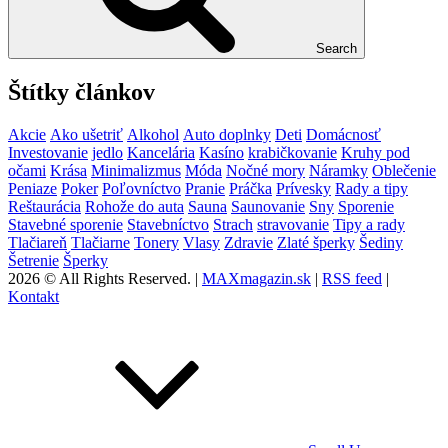
Search
Štítky článkov
Akcie
Ako ušetriť
Alkohol
Auto doplnky
Deti
Domácnosť
Investovanie
jedlo
Kancelária
Kasíno
krabičkovanie
Kruhy pod
očami
Krása
Minimalizmus
Móda
Nočné mory
Náramky
Oblečenie
Peniaze
Poker
Poľovníctvo
Pranie
Práčka
Prívesky
Rady a tipy
Reštaurácia
Rohože do auta
Sauna
Saunovanie
Sny
Sporenie
Stavebné sporenie
Stavebníctvo
Strach
stravovanie
Tipy a rady
Tlačiareň
Tlačiarne
Tonery
Vlasy
Zdravie
Zlaté šperky
Šediny
Šetrenie
Šperky
2026 © All Rights Reserved. |
MAXmagazin.sk
|
RSS feed
|
Kontakt