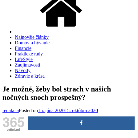
Najnovšie články
Domov a bývanie
Financie
Praktické rady
LifeStyle
Zaujímavosti
Návody
Zdravie a krása
Je možné, žeby bol strach v našich
nočných snoch prospešný?
redakcia
Posted on
15. júna 2020
15. októbra 2020
365
zdieľaní