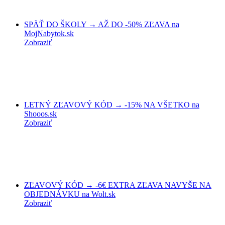
SPÄŤ DO ŠKOLY → AŽ DO -50% ZĽAVA na
MojNabytok.sk
Zobraziť
LETNÝ ZĽAVOVÝ KÓD → -15% NA VŠETKO na
Shooos.sk
Zobraziť
ZĽAVOVÝ KÓD → -6€ EXTRA ZĽAVA NAVYŠE NA
OBJEDNÁVKU na Wolt.sk
Zobraziť