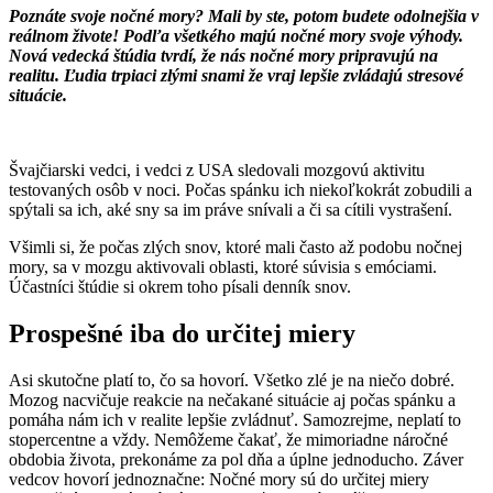
Poznáte svoje nočné mory? Mali by ste, potom budete odolnejšia v
reálnom živote! Podľa všetkého majú nočné mory svoje výhody.
Nová vedecká štúdia tvrdí, že nás nočné mory pripravujú na
realitu. Ľudia trpiaci zlými snami že vraj lepšie zvládajú stresové
situácie.
Švajčiarski vedci, i vedci z USA sledovali mozgovú aktivitu
testovaných osôb v noci. Počas spánku ich niekoľkokrát zobudili a
spýtali sa ich, aké sny sa im práve snívali a či sa cítili vystrašení.
Všimli si, že počas zlých snov, ktoré mali často až podobu nočnej
mory, sa v mozgu aktivovali oblasti, ktoré súvisia s emóciami.
Účastníci štúdie si okrem toho písali denník snov.
Prospešné iba do určitej miery
Asi skutočne platí to, čo sa hovorí. Všetko zlé je na niečo dobré.
Mozog nacvičuje reakcie na nečakané situácie aj počas spánku a
pomáha nám ich v realite lepšie zvládnuť. Samozrejme, neplatí to
stopercentne a vždy. Nemôžeme čakať, že mimoriadne náročné
obdobia života, prekonáme za pol dňa a úplne jednoducho. Záver
vedcov hovorí jednoznačne: Nočné mory sú do určitej miery