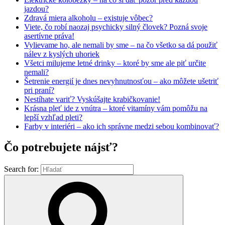
jazdou?
Zdravá miera alkoholu – existuje vôbec?
Viete, čo robí naozaj psychicky silný človek? Pozná svoje
asertívne práva!
Vylievame ho, ale nemali by sme – na čo všetko sa dá použiť
nálev z kyslých uhoriek
Všetci milujeme letné drinky – ktoré by sme ale piť určite
nemali?
Šetrenie energií je dnes nevyhnutnosťou – ako môžete ušetriť
pri praní?
Nestíhate variť? Vyskúšajte krabičkovanie!
Krásna pleť ide z vnútra – ktoré vitamíny vám pomôžu na
lepší vzhľad pleti?
Farby v interiéri – ako ich správne medzi sebou kombinovať?
Čo potrebujete nájsť?
Search for: