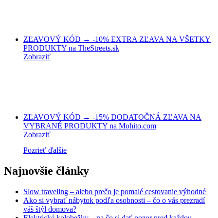
ZĽAVOVÝ KÓD → -10% EXTRA ZĽAVA NA VŠETKY
PRODUKTY na TheStreets.sk
Zobraziť
ZĽAVOVÝ KÓD → -15% DODATOČNÁ ZĽAVA NA
VYBRANÉ PRODUKTY na Mohito.com
Zobraziť
Pozrieť ďalšie
Najnovšie články
Slow traveling – alebo prečo je pomalé cestovanie výhodné
Ako si vybrať nábytok podľa osobnosti – čo o vás prezradí
váš štýl domova?
Elektrické kolobežky – na čo si dať pozor pred každou